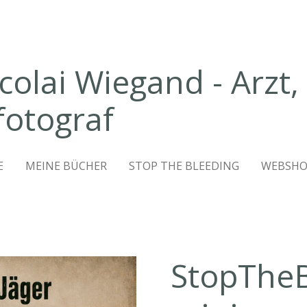
icolai Wiegand - Arzt,
fotograf
E
MEINE BÜCHER
STOP THE BLEEDING
WEBSHO
StopTheB