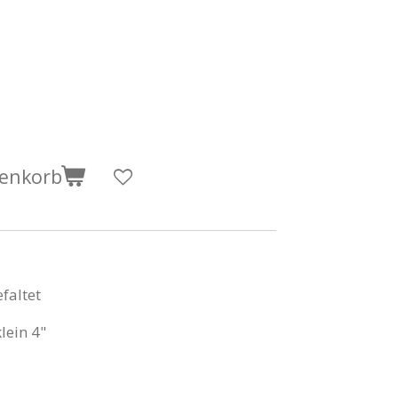
renkorb
faltet
lein 4"