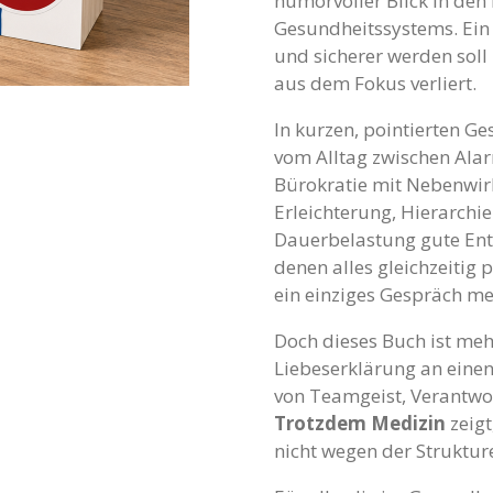
humorvoller Blick in de
Gesundheitssystems. Ein 
und sicherer werden sol
aus dem Fokus verliert.
In kurzen, pointierten Ge
vom Alltag zwischen Alar
Bürokratie mit Nebenwir
Erleichterung, Hierarchi
Dauerbelastung gute Ents
denen alles gleichzeitig
ein einziges Gespräch me
Doch dieses Buch ist mehr
Liebeserklärung an einen
von Teamgeist, Verantwo
Trotzdem Medizin
zeigt
nicht wegen der Struktu