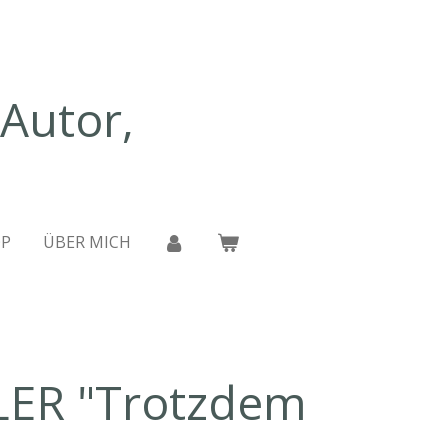
 Autor,
P
ÜBER MICH
LER "Trotzdem